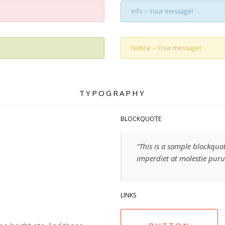
Info – Your message!
Notice – Your message!
TYPOGRAPHY
BLOCKQUOTE
“This is a sample blockquo
imperdiet at molestie puru
LINKS