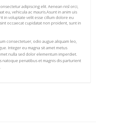
onsectetur adipiscing elit. Aenean nisl orci,
t eu, vehicula ac mauris.Asunt in anim uis
t in voluptate velit esse cillum dolore eu
 sint occaecat cupidatat non proident, sunt in
rdum consectetuer, odio augue aliquam leo,
gue. Integer eu magna sit amet metus
amet nulla sed dolor elementum imperdiet.
 natoque penatibus et magnis dis parturient
.