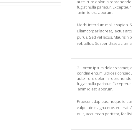
aute irure dolor in reprehenderi
fugiat nulla pariatur. Excepteur
anim id est laborum.
Morbi interdum mollis sapien. S
ullamcorper laoreet, lectus arcu 
purus. Sed vel lacus. Mauris nibh 
vel, tellus. Suspendisse ac urna
2. Lorem ipsum dolor sit amet, c
condim entum ultrices consequa
aute irure dolor in reprehenderi
fugiat nulla pariatur. Excepteur
anim id est laborum.
Praesent dapibus, neque id cur
vulputate magna eros eu erat. A
quis, accumsan porttitor, facilis