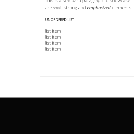
This is a standard paragraph to showcase li
are
, strong and
emphasized
elements.
small
UNORDERED LIST
list item
list item
list item
list item