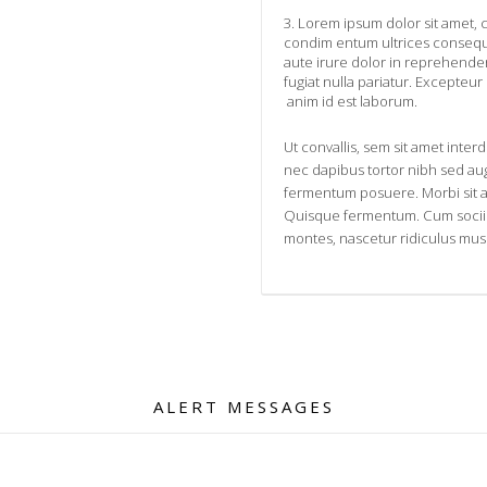
3. Lorem ipsum dolor sit amet, c
condim entum ultrices consequa
aute irure dolor in reprehenderi
fugiat nulla pariatur. Excepteur
anim id est laborum.
Ut convallis, sem sit amet inte
nec dapibus tortor nibh sed au
fermentum posuere. Morbi sit 
Quisque fermentum. Cum sociis
montes, nascetur ridiculus mus
ALERT MESSAGES