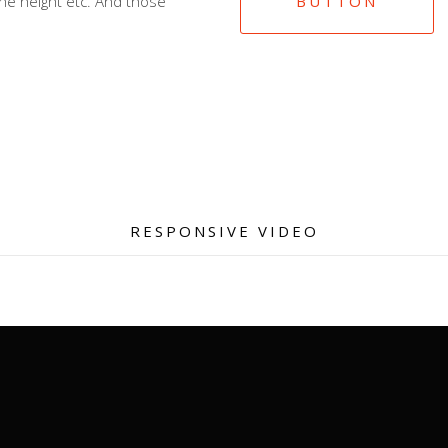
ne height etc. And those
BUTTON
RESPONSIVE VIDEO