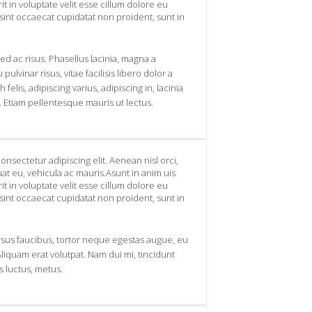
t in voluptate velit esse cillum dolore eu
 sint occaecat cupidatat non proident, sunt in
ed ac risus. Phasellus lacinia, magna a
pulvinar risus, vitae facilisis libero dolor a
felis, adipiscing varius, adipiscing in, lacinia
. Etiam pellentesque mauris ut lectus.
onsectetur adipiscing elit. Aenean nisl orci,
t eu, vehicula ac mauris.Asunt in anim uis
t in voluptate velit esse cillum dolore eu
 sint occaecat cupidatat non proident, sunt in
sus faucibus, tortor neque egestas augue, eu
liquam erat volutpat. Nam dui mi, tincidunt
is luctus, metus.