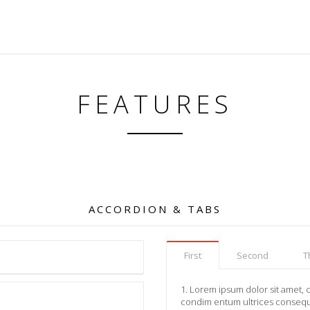
FEATURES
ACCORDION & TABS
First
Second
T
1. Lorem ipsum dolor sit amet, c
condim entum ultrices consequa